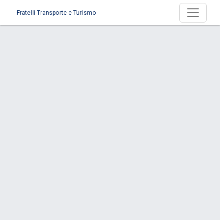
Fratelli Transporte e Turismo
Serviço > Fretamento Eventual
Início
Serviço