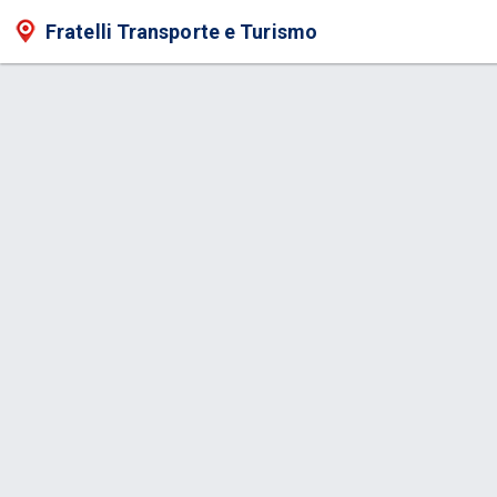
Fratelli Transporte e Turismo
Serviço > Vans para Turismo
Item na Promoção