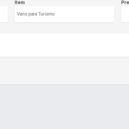
Item
Pr
a - www.cuboguia.com.br - Desenvolvimento de Sites e Sistem