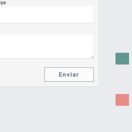
eço
Enviar
as para WEB.
© 2026 ®
Política de Cookies